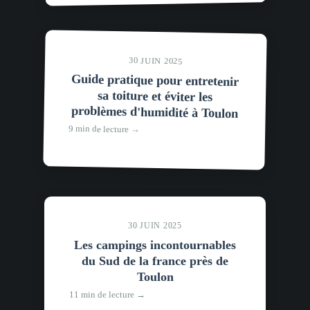
30 JUIN 2025
Guide pratique pour entretenir
sa toiture et éviter les
problèmes d'humidité à Toulon
9 min de lecture →
30 JUIN 2025
Les campings incontournables
du Sud de la france près de
Toulon
11 min de lecture →