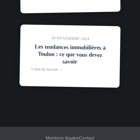
30 NOVEMBRE 2024
Les tendances immobilières à
Toulon : ce que vous devez
savoir
5 min de lecture →
Mentions légales
Contact