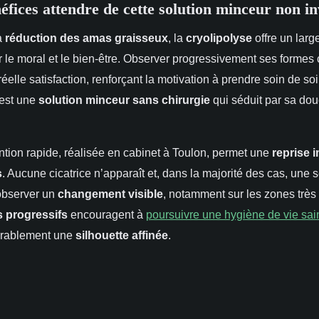
éfices attendre de cette solution minceur non in
a
réduction des amas graisseux
, la
cryolipolyse
offre un larg
r le moral et le bien-être. Observer progressivement ses formes
éelle satisfaction, renforçant la motivation à prendre soin de so
’est une
solution minceur sans chirurgie
qui séduit par sa dou
ntion rapide, réalisée en cabinet à Toulon, permet une
reprise 
s
. Aucune cicatrice n’apparaît et, dans la majorité des cas, une
 observer un
changement visible
, notamment sur les zones très 
s progressifs
encouragent à
poursuivre une hygiène de vie sai
urablement une
silhouette affinée
.