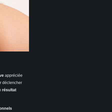
ve
appréciée
our déclencher
un
résultat
onnels