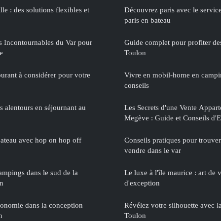
e : des solutions flexibles et
Découvrez paris avec le servic
paris en bateau
 Incontournables du Var pour
Guide complet pour profiter des
e
Toulon
burant à considérer pour votre
Vivre en mobil-home en campin
conseils
s alentours en séjournant au
Les Secrets d'une Vente Appar
Megève : Guide et Conseils d'E
ateau avec hop on hop off
Conseils pratiques pour trouve
vendre dans le var
ampings dans le sud de la
Le luxe à l'île maurice : art de 
on
d'exception
gonomie dans la conception
Révélez votre silhouette avec l
n
Toulon