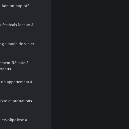
e hop on hop off
 festivals locaux à
g : mode de vie et
tement Réussie à
xperts
r un appartement à
vivre et prestations
a cryolipolyse à