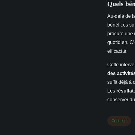
Quels bén
Au-delà de l
bénéfices su
procure une r
quotidien. C
efficacité.
Cette interve
des activité
suffit déjà à
Les
résultat
conserver d
Conseils