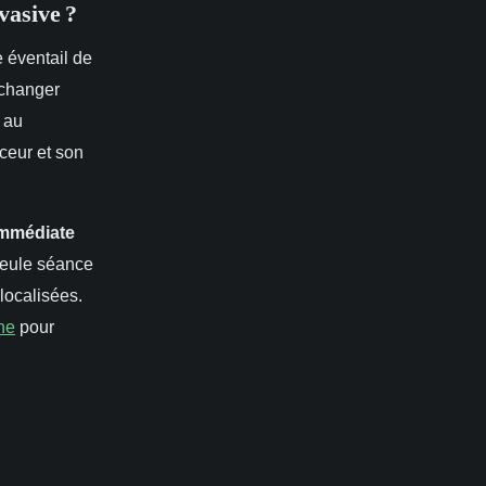
vasive ?
e éventail de
 changer
i au
ceur et son
immédiate
 seule séance
localisées.
ne
pour