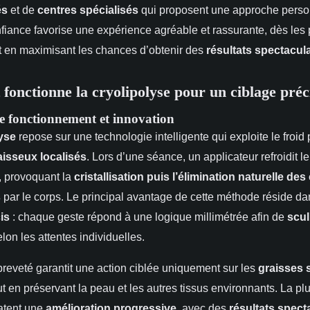
és
et de
centres spécialisés
qui proposent une approche perso
nfiance favorise une expérience agréable et rassurante, dès les
t en maximisant les chances d’obtenir des
résultats spectacul
onctionne la cryolipolyse pour un ciblage préc
de fonctionnement et innovation
yse
repose sur une technologie intelligente qui exploite le froid
aisseux localisés
. Lors d’une séance, un applicateur refroidit l
, provoquant la
cristallisation puis l’élimination naturelle des
s
par le corps. Le principal avantage de cette méthode réside d
is
: chaque geste répond à une logique millimétrée afin de
scul
lon les attentes individuelles.
reveté garantit une action ciblée uniquement sur les
graisses 
t en préservant la peau et les autres tissus environnants. La pl
tatent une
amélioration progressive
, avec des
résultats spect