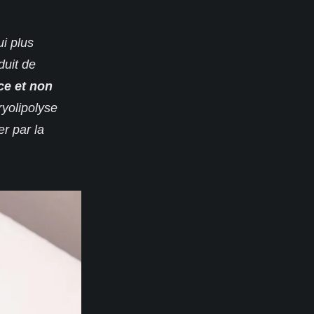
i plus
duit de
ce et non
ryolipolyse
er par la