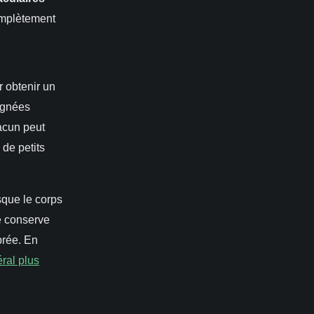
omplètement
r obtenir un
ignées
acun peut
 de petits
sque le corps
te conserve
brée. En
ral plus