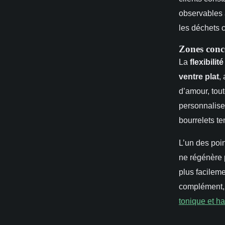
observables 
les déchets c
Zones conce
La
flexibilit
ventre plat
,
d’amour, tou
personnalise
bourrelets te
L’un des poin
ne régénère 
plus facileme
complément, 
tonique et h