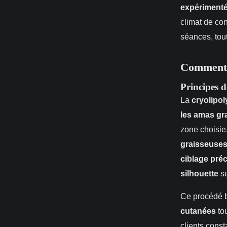
expériment
climat de co
séances, tou
Comment f
Principes 
La
cryolipol
les amas gr
zone choisie
graisseuse
ciblage préc
silhouette
se
Ce procédé b
cutanées
tou
clients cons