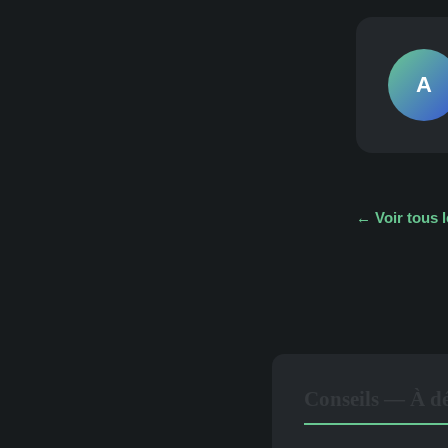
A
← Voir tous l
Conseils — À dé