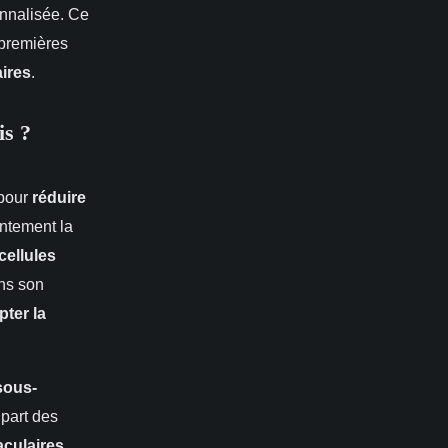
nnalisée. Ce
 premières
aires
.
is ?
 pour
réduire
entement la
 cellules
ans son
pter la
sous-
upart des
aculaires