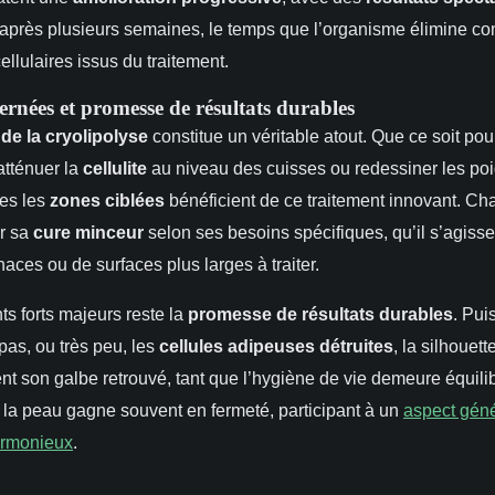
après plusieurs semaines, le temps que l’organisme élimine c
ellulaires issus du traitement.
rnées et promesse de résultats durables
é de la cryolipolyse
constitue un véritable atout. Que ce soit pou
 atténuer la
cellulite
au niveau des cuisses ou redessiner les po
tes les
zones ciblées
bénéficient de ce traitement innovant. Ch
r sa
cure minceur
selon ses besoins spécifiques, qu’il s’agisse
naces ou de surfaces plus larges à traiter.
ts forts majeurs reste la
promesse de résultats durables
. Pui
pas, ou très peu, les
cellules adipeuses détruites
, la silhouet
nt son galbe retrouvé, tant que l’hygiène de vie demeure équili
la peau gagne souvent en fermeté, participant à un
aspect géné
armonieux
.